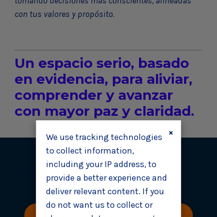
tomando decisiones más conscientes, alineadas
con tus valores y propósito.
Un espacio serio, basado
en evidencia, para aliviar,
comprender y avanzar
con mayor paz y claridad.
×
We use tracking technologies
to collect information,
12 DE SEPTIEMBRE
including your IP address, to
TEATRO ASTENGO
provide a better experience and
de 20 a 23 HORAS
deliver relevant content. If you
do not want us to collect or
CONSEGUÍ TUS BOLETOS ACÁ