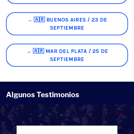
→ 🇦🇷 BUENOS AIRES / 23 DE
SEPTIEMBRE
→ 🇦🇷 MAR DEL PLATA / 25 DE
SEPTIEMBRE
Algunos Testimonios