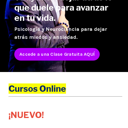
que duele para avanzar
en tu vida.
Psicología
y Neurociencia para dejar
atrás miedos y ansiedad.
Accede a una Clase Gratuita AQUÍ
Cursos Online
¡NUEVO!